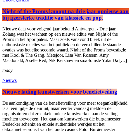
Night of the Proms knoopt na drie jaar opnieuw aan
bij ijzersterke traditie van klassiek en pop.
Nieuwe data voor volgend jaar bekend Antwerpen - Drie jaar.
Zolang was het wachten op een nieuwe editie van Night of the
Proms in het Sportpaleis. Maar zoals vanavond bleek uit de
enthousiaste reacties van het publiek en de verschillende staande
ovaties was het elke seconde waard. Night of the Proms bevestigde
met Kool & The Gang, Metejoor, Lisa Van Rossem, Amy
Macdonald, Axelle Red, Nik Kershaw en saxofoniste YolanDa […]
today
Nieuws
Nieuwe lading kunstwerken voor benefietveiling
De aankondiging van de benefietveiling voor meer toegankelijkheid
is al een tijdje de deur uit, maar eerder vandaag meldden de
organisatoren dat ze enkele unieke kunstwerken aan de veiling
mochten toevoegen. Het gaat om kunstwerken die burgemeester
Dedecker schenkt en enkele authentieke werkjes uit het
dakpannetjesproject van het oude casino. Foto: Burgemeester