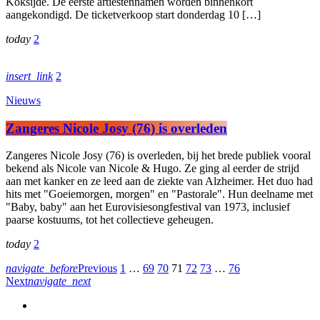
Koksijde. De eerste artiestennamen worden binnenkort
aangekondigd. De ticketverkoop start donderdag 10 […]
today
2
insert_link
2
Nieuws
Zangeres Nicole Josy (76) is overleden
Zangeres Nicole Josy (76) is overleden, bij het brede publiek vooral
bekend als Nicole van Nicole & Hugo. Ze ging al eerder de strijd
aan met kanker en ze leed aan de ziekte van Alzheimer. Het duo had
hits met "Goeiemorgen, morgen" en "Pastorale". Hun deelname met
"Baby, baby" aan het Eurovisiesongfestival van 1973, inclusief
paarse kostuums, tot het collectieve geheugen.
today
2
navigate_before
Previous
1
…
69
70
71
72
73
…
76
Next
navigate_next