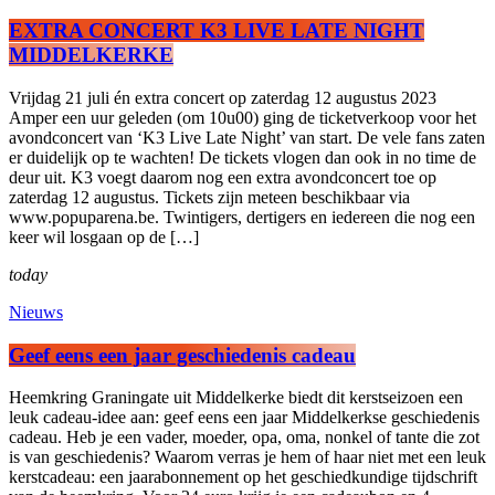
EXTRA CONCERT K3 LIVE LATE NIGHT
MIDDELKERKE
Vrijdag 21 juli én extra concert op zaterdag 12 augustus 2023
Amper een uur geleden (om 10u00) ging de ticketverkoop voor het
avondconcert van ‘K3 Live Late Night’ van start. De vele fans zaten
er duidelijk op te wachten! De tickets vlogen dan ook in no time de
deur uit. K3 voegt daarom nog een extra avondconcert toe op
zaterdag 12 augustus. Tickets zijn meteen beschikbaar via
www.popuparena.be. Twintigers, dertigers en iedereen die nog een
keer wil losgaan op de […]
today
Nieuws
Geef eens een jaar geschiedenis cadeau
Heemkring Graningate uit Middelkerke biedt dit kerstseizoen een
leuk cadeau-idee aan: geef eens een jaar Middelkerkse geschiedenis
cadeau. Heb je een vader, moeder, opa, oma, nonkel of tante die zot
is van geschiedenis? Waarom verras je hem of haar niet met een leuk
kerstcadeau: een jaarabonnement op het geschiedkundige tijdschrift