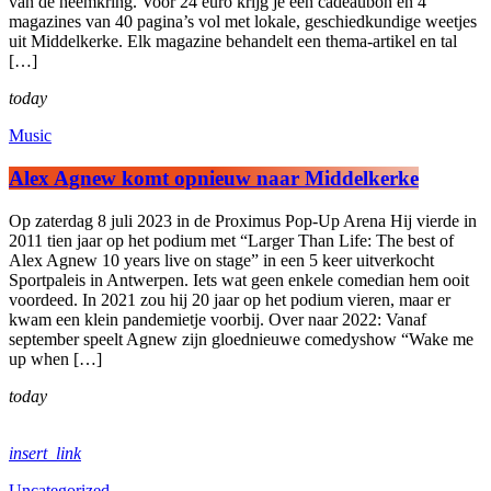
van de heemkring. Voor 24 euro krijg je een cadeaubon en 4
magazines van 40 pagina’s vol met lokale, geschiedkundige weetjes
uit Middelkerke. Elk magazine behandelt een thema-artikel en tal
[…]
today
Music
Alex Agnew komt opnieuw naar Middelkerke
Op zaterdag 8 juli 2023 in de Proximus Pop-Up Arena Hij vierde in
2011 tien jaar op het podium met “Larger Than Life: The best of
Alex Agnew 10 years live on stage” in een 5 keer uitverkocht
Sportpaleis in Antwerpen. Iets wat geen enkele comedian hem ooit
voordeed. In 2021 zou hij 20 jaar op het podium vieren, maar er
kwam een klein pandemietje voorbij. Over naar 2022: Vanaf
september speelt Agnew zijn gloednieuwe comedyshow “Wake me
up when […]
today
insert_link
Uncategorized